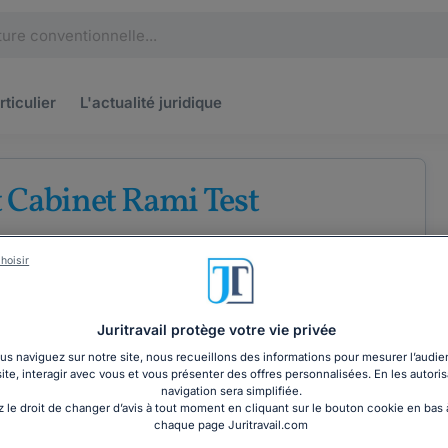
rticulier
L'actualité
juridique
 Cabinet Rami Test
'avocats au barreau de Nancy
hoisir
ommation
Droit des assurances
Juritravail protège votre vie privée
s naviguez sur notre site, nous recueillons des informations pour mesurer l’audie
site, interagir avec vous et vous présenter des offres personnalisées. En les autoris
COORDONNÉES
navigation sera simplifiée.
 le droit de changer d’avis à tout moment en cliquant sur le bouton cookie en bas
chaque page Juritravail.com