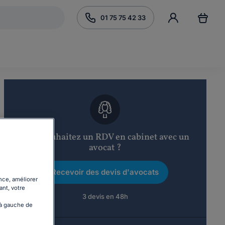
01 75 75 42 33
Vous souhaitez un RDV en cabinet avec un
avocat ?
Recevoir des devis d'avocats
nce, améliorer
ant, votre
3 devis en 48h
 à gauche de