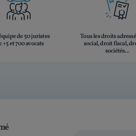
quipe de 50 juristes
Tous les droits adress
c +5 et 700 avocats
social, droit fiscal, dr
sociétés...
rmé