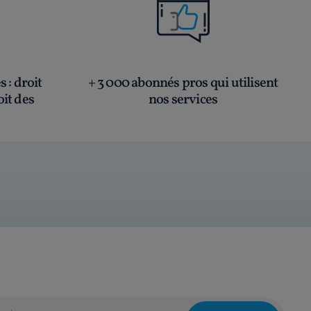
és
: droit
+ 3 000 abonnés pros qui utilisent
oit des
nos services