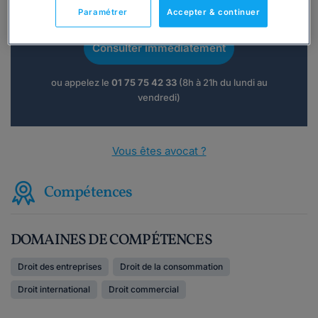
téléphone ?
Paramétrer
Accepter & continuer
Consulter immédiatement
ou appelez le
01 75 75 42 33
(8h à 21h du lundi au
vendredi)
Vous êtes avocat ?
Compétences
DOMAINES DE COMPÉTENCES
Droit des entreprises
Droit de la consommation
Droit international
Droit commercial