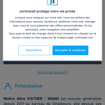
Juritravail protège votre vie privée
Lorsque vous naviguez sur notre site, nous recueillons des
Vous souhaitez une consultation par
informations pour mesurer l’audience, améliorer notre site, interagir
avec vous et vous présenter des offres personnalisées. En les
téléphone ?
autorisant, votre navigation sera simplifiée.
Vous avez le droit de changer d’avis à tout moment en cliquant sur le
bouton cookie en bas à gauche de chaque page Juritravail.com
Consulter immédiatement
ou appelez le
01 75 75 42 33
(8h à 21h du lundi au
Paramétrer
Accepter & continuer
vendredi)
Vous êtes avocat ?
Présentation
Maître Alice KISTNER - WANG
est avocate généraliste
depuis 2017 au barreau de Strasbourg, elle dévoue ses