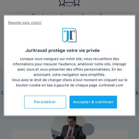
Devis gratuit en quelques clics
Reporter sans choisir
Juritravail protège votre vie privée
Lorsque vous naviguez sur notre site, nous recueillons des
+ 3 000 consultations par mois
informations pour mesurer l’audience, améliorer notre site, interagir
avec vous et vous présenter des offres personnalisées. En les
autorisant, votre navigation sera simplifiée.
Nos avocats sont en ligne pour vous répondre
Vous avez le droit de changer d’avis à tout moment en cliquant sur le
bouton cookie en bas à gauche de chaque page Juritravail.com
Ces avocats sont disponibles immédiatement pour répondre à
toutes vos questions juridiques.
Paramétrer
Accepter & continuer