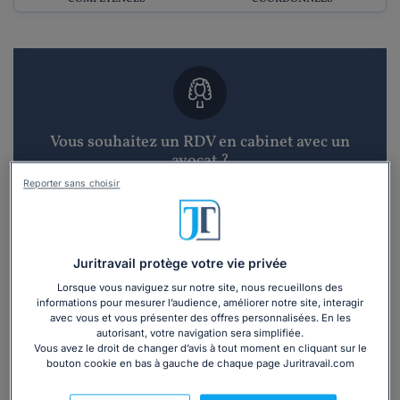
Vous souhaitez un RDV en cabinet avec un
avocat ?
Reporter sans choisir
Recevoir des devis d'avocats
3 devis en 48h
Juritravail protège votre vie privée
Lorsque vous naviguez sur notre site, nous recueillons des
informations pour mesurer l’audience, améliorer notre site, interagir
avec vous et vous présenter des offres personnalisées. En les
autorisant, votre navigation sera simplifiée.
Vous avez le droit de changer d’avis à tout moment en cliquant sur le
bouton cookie en bas à gauche de chaque page Juritravail.com
Vous souhaitez une consultation par
téléphone ?