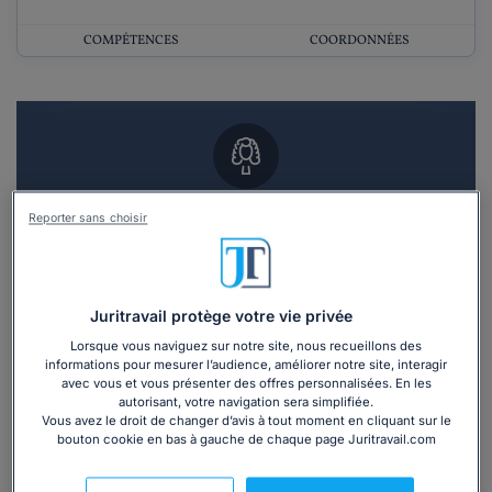
COMPÉTENCES
COORDONNÉES
Vous souhaitez un RDV en cabinet avec un
Reporter sans choisir
avocat ?
Recevoir des devis d'avocats
Juritravail protège votre vie privée
3 devis en 48h
Lorsque vous naviguez sur notre site, nous recueillons des
informations pour mesurer l’audience, améliorer notre site, interagir
avec vous et vous présenter des offres personnalisées. En les
autorisant, votre navigation sera simplifiée.
Vous avez le droit de changer d’avis à tout moment en cliquant sur le
bouton cookie en bas à gauche de chaque page Juritravail.com