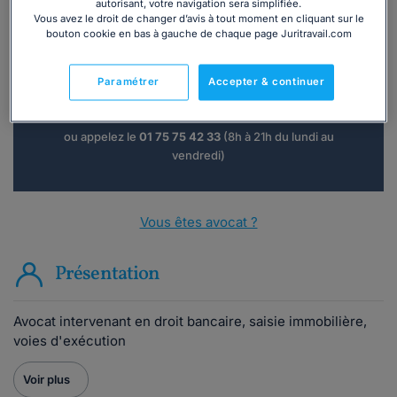
autorisant, votre navigation sera simplifiée.
Vous avez le droit de changer d’avis à tout moment en cliquant sur le
Vous souhaitez une consultation par
bouton cookie en bas à gauche de chaque page Juritravail.com
téléphone ?
Paramétrer
Accepter & continuer
Consulter immédiatement
ou appelez le
01 75 75 42 33
(8h à 21h du lundi au
vendredi)
Vous êtes avocat ?
Présentation
Avocat intervenant en droit bancaire, saisie immobilière,
voies d'exécution
Voir plus