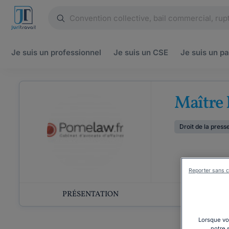
Je suis un
professionnel
Je suis un
CSE
Je suis un
pa
Maître
Droit de la press
Reporter sans c
PRÉSENTATION
COMP
Lorsque vou
notre 