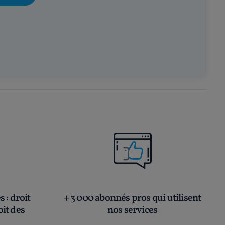
és
: droit
+ 3 000 abonnés pros qui utilisent
oit des
nos services