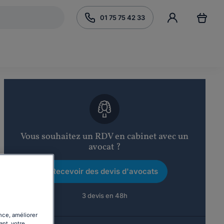
01 75 75 42 33
Vous souhaitez un RDV en cabinet avec un
avocat ?
Recevoir des devis d'avocats
3 devis en 48h
nce, améliorer
ant, votre