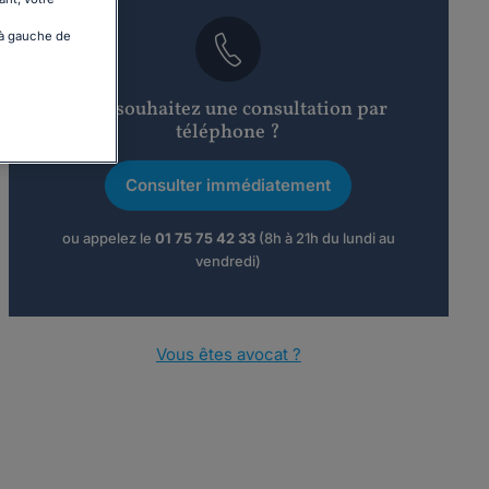
 à gauche de
Vous souhaitez une consultation par
téléphone ?
Consulter immédiatement
ou appelez le
01 75 75 42 33
(8h à 21h du lundi au
vendredi)
Vous êtes avocat ?