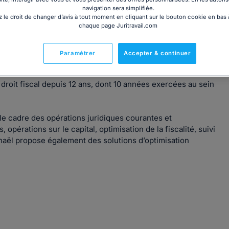
navigation sera simplifiée.
 le droit de changer d’avis à tout moment en cliquant sur le bouton cookie en bas
chaque page Juritravail.com
00% en ligne, qui accompagne et conseille les entrepreneurs
Paramétrer
Accepter & continuer
s et transparents.
 droit fiscal depuis 12 ans, dont 10 années exercées au sein
e cadre des opérations juridiques courantes et
 opérations sur le capital, optimisation de la fiscalité, suivi
aphaël propose également des solutions d’optimisation