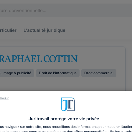
rticulier
L'actualité
juridique
 RAPHAEL COTTIN
e, image & publicité
Droit de l'informatique
Droit commercial
hoisir
ÉTENCES
COORDONNÉES
Juritravail protège votre vie privée
s naviguez sur notre site, nous recueillons des informations pour mesurer l’audie
site, interagir avec vous et vous présenter des offres personnalisées. En les autoris