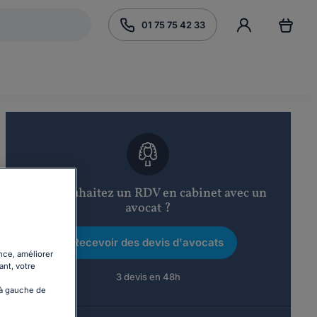
01 75 75 42 33
Vous souhaitez un RDV en cabinet avec un
avocat ?
Recevoir des devis d'avocats
nce, améliorer
ant, votre
3 devis en 48h
 à gauche de