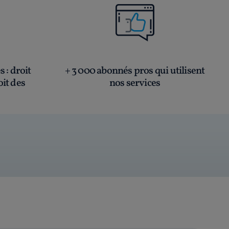
és
: droit
+ 3 000 abonnés pros qui utilisent
oit des
nos services