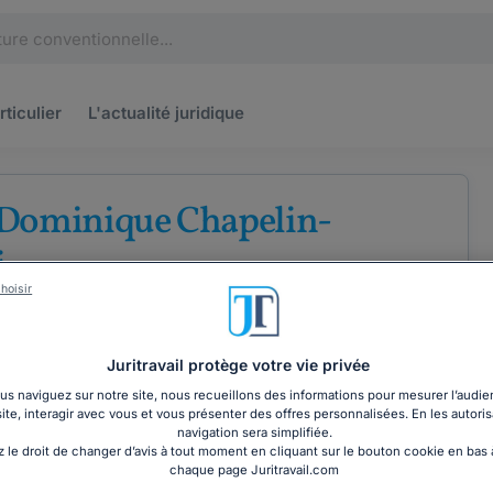
rticulier
L'actualité
juridique
 Dominique Chapelin-
i
hoisir
u barreau d'Orléans
Juritravail protège votre vie privée
Droit pénal
Droit de la famille
s naviguez sur notre site, nous recueillons des informations pour mesurer l’audie
site, interagir avec vous et vous présenter des offres personnalisées. En les autoris
navigation sera simplifiée.
COORDONNÉES
 le droit de changer d’avis à tout moment en cliquant sur le bouton cookie en bas
chaque page Juritravail.com