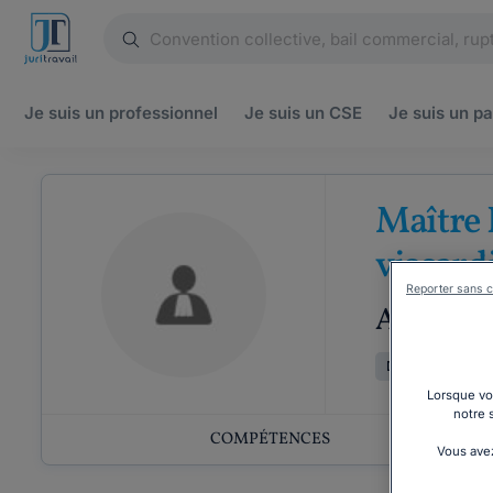
Je suis un
professionnel
Je suis un
CSE
Je suis un
pa
Maître
viscard
Reporter sans c
Avocat a
Droit du travail
Lorsque vou
notre 
COMPÉTENCES
Vous avez