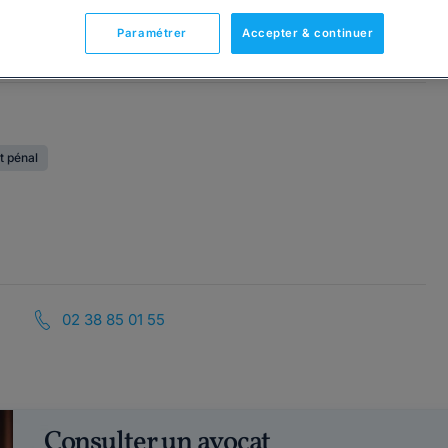
Paramétrer
Accepter & continuer
t pénal
02 38 85 01 55
Consulter un avocat