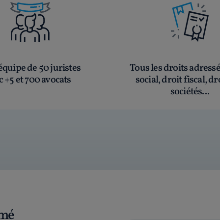
quipe de 50 juristes
Tous les droits adress
c +5 et 700 avocats
social, droit fiscal, dr
sociétés...
rmé