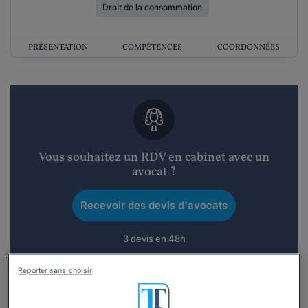
Droit de la consommation
PRÉSENTATION
COMPÉTENCES
COORDONNÉES
Vous souhaitez un RDV en cabinet avec un
avocat ?
Recevoir des devis d'avocats
3 devis en 48h
Reporter sans choisir