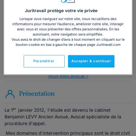
Vous souhaitez une consultation par
Juritravail protège votre vie privée
téléphone ?
Lorsque vous naviguez sur notre site, nous recueillons des
informations pour mesurer l’audience, améliorer notre site, interagir
avec vous et vous présenter des offres personnalisées. En les
Consulter immédiatement
autorisant, votre navigation sera simplifiée.
Vous avez le droit de changer d’avis à tout moment en cliquant sur le
bouton cookie en bas à gauche de chaque page Juritravail.com
ou appelez le
01 75 75 42 33
(8h à 21h du lundi au
vendredi)
Paramétrer
Accepter & continuer
Vous êtes avocat ?
Présentation
er
Le 1
janvier 2012, l'étude est devenu le cabinet
Benjamin LEVY Ancien Avoué, Avocat spécialiste de la
procédure d'appel.
Mes domaines d'intervention principaux sont le droit civil