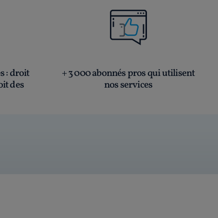
és
: droit
+ 3 000 abonnés pros qui utilisent
oit des
nos services