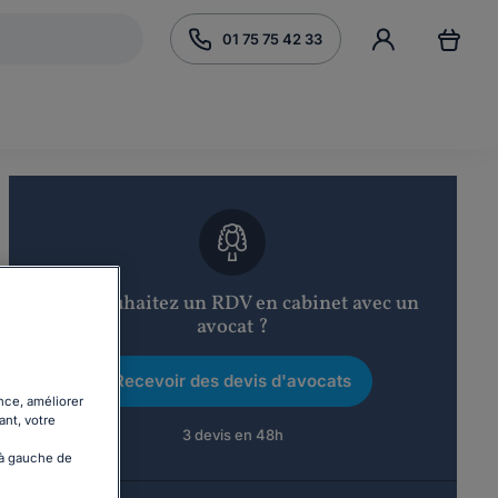
01 75 75 42 33
Vous souhaitez un RDV en cabinet avec un
avocat ?
Recevoir des devis d'avocats
nce, améliorer
ant, votre
3 devis en 48h
 à gauche de