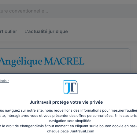
rticulier
L'actualité
juridique
 Angélique MACREL
u barreau de Rouen
hoisir
e
Droit pénal
Juritravail protège votre vie privée
s naviguez sur notre site, nous recueillons des informations pour mesurer l’audie
site, interagir avec vous et vous présenter des offres personnalisées. En les autoris
navigation sera simplifiée.
COORDONNÉES
 le droit de changer d’avis à tout moment en cliquant sur le bouton cookie en bas
chaque page Juritravail.com