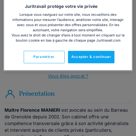
Juritravail protège votre vie privée
Vous souhaitez une consultation par
Lorsque vous naviguez sur notre site, nous recueillons des
téléphone ?
informations pour mesurer l’audience, améliorer notre site, interagir
avec vous et vous présenter des offres personnalisées. En les
autorisant, votre navigation sera simplifiée.
Consulter immédiatement
Vous avez le droit de changer d’avis à tout moment en cliquant sur le
bouton cookie en bas à gauche de chaque page Juritravail.com
ou appelez le
01 75 75 42 33
(8h à 21h du lundi au
vendredi)
Paramétrer
Accepter & continuer
Vous êtes avocat ?
Présentation
Maître Florence MANIERI
est avocate au sein du Barreau
de Grenoble depuis 2002. Son cabinet offre une
compétence transversale grâce à son activité généraliste
et intervient auprès de clients privés (particuliers,