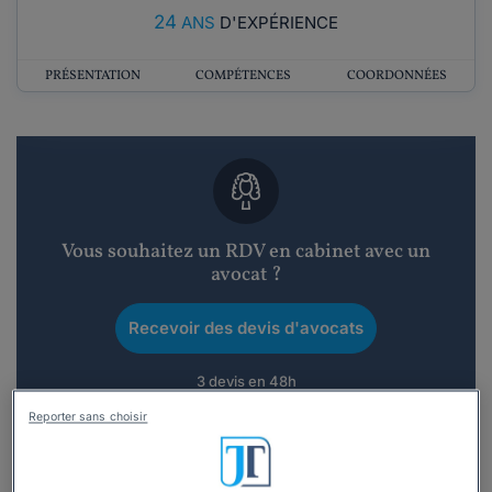
24
ANS
D'EXPÉRIENCE
PRÉSENTATION
COMPÉTENCES
COORDONNÉES
Vous souhaitez un RDV en cabinet avec un
avocat ?
Recevoir des devis d'avocats
3 devis en 48h
Reporter sans choisir