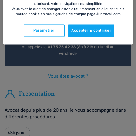
autorisant, votre navigation sera simplifiée.
Vous avez le droit de changer d’avis à tout moment en cliquant sur le
Vous souhaitez une consultation par
bouton cookie en bas à gauche de chaque page Juritravail.com
téléphone ?
Paramétrer
Accepter & continuer
Consulter immédiatement
ou appelez le
01 75 75 42 33
(8h à 21h du lundi au
vendredi)
Vous êtes avocat ?
Présentation
Avocat depuis plus de 20 ans, je vous accompagne dans
différentes procédures.
Voir plus