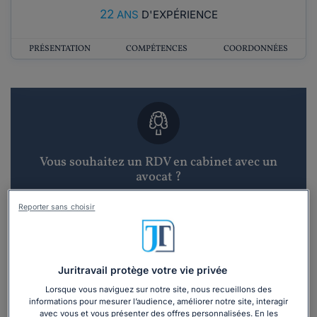
22
ANS
D'EXPÉRIENCE
PRÉSENTATION
COMPÉTENCES
COORDONNÉES
Vous souhaitez un RDV en cabinet avec un
avocat ?
Reporter sans choisir
Recevoir des devis d'avocats
3 devis en 48h
Juritravail protège votre vie privée
Lorsque vous naviguez sur notre site, nous recueillons des
informations pour mesurer l’audience, améliorer notre site, interagir
avec vous et vous présenter des offres personnalisées. En les