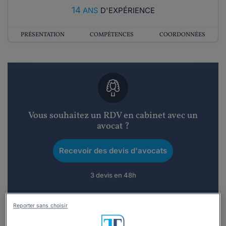
14
ANS
D'EXPÉRIENCE
PRÉSENTATION
COMPÉTENCES
COORDONNÉES
Vous souhaitez un RDV en cabinet avec un
avocat ?
Recevoir des devis d'avocats
3 devis en 48h
Reporter sans choisir