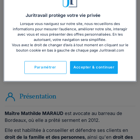
Vous souhaitez une consultation par
Juritravail protège votre vie privée
téléphone ?
Lorsque vous naviguez sur notre site, nous recueillons des
informations pour mesurer l’audience, améliorer notre site, interagir
Consulter immédiatement
avec vous et vous présenter des offres personnalisées. En les
autorisant, votre navigation sera simplifiée.
Vous avez le droit de changer d’avis à tout moment en cliquant sur le
ou appelez le
01 75 75 42 33
(8h à 21h du lundi au
bouton cookie en bas à gauche de chaque page Juritravail.com
vendredi)
Paramétrer
Accepter & continuer
Vous êtes avocat ?
Présentation
Maître Mathilde MARAUD
est avocate au barreau de
Bordeaux, où elle a prêté serment en 2012.
Elle est habilitée à conseiller et défendre ses clients en
droit de la famille et des personnes
, ainsi qu'en
droit des