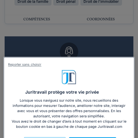
Droit de la famille
Droit pénal
Droit de l'immobilier
COMPÉTENCES
COORDONNÉES
Reporter sans choisir
Vous souhaitez un RDV en cabinet avec un
avocat ?
Recevoir des devis d'avocats
Juritravail protège votre vie privée
Lorsque vous naviguez sur notre site, nous recueillons des
3 devis en 48h
informations pour mesurer l’audience, améliorer notre site, interagir
avec vous et vous présenter des offres personnalisées. En les
autorisant, votre navigation sera simplifiée.
Vous avez le droit de changer d’avis à tout moment en cliquant sur le
bouton cookie en bas à gauche de chaque page Juritravail.com