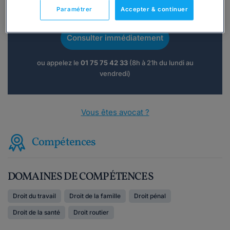
Vous souhaitez une consultation par
Paramétrer
Accepter & continuer
téléphone ?
Consulter immédiatement
ou appelez le
01 75 75 42 33
(8h à 21h du lundi au
vendredi)
Vous êtes avocat ?
Compétences
DOMAINES DE COMPÉTENCES
Droit du travail
Droit de la famille
Droit pénal
Droit de la santé
Droit routier