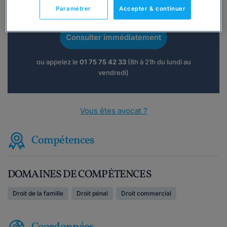
Vous souhaitez une consultation par
Paramétrer
Accepter & continuer
téléphone ?
Consulter immédiatement
ou appelez le
01 75 75 42 33
(8h à 21h du lundi au
vendredi)
Vous êtes avocat ?
Compétences
DOMAINES DE COMPÉTENCES
Droit de la famille
Droit pénal
Droit commercial