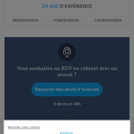
24
ANS
D'EXPÉRIENCE
PRÉSENTATION
COMPÉTENCES
COORDONNÉES
Vous souhaitez un RDV en cabinet avec un
avocat ?
Recevoir des devis d'avocats
3 devis en 48h
Reporter sans choisir