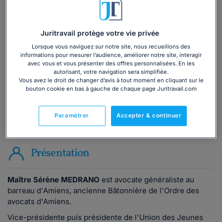
Vous souhaitez une consultation par
téléphone ?
Juritravail protège votre vie privée
Lorsque vous naviguez sur notre site, nous recueillons des
Consulter immédiatement
informations pour mesurer l’audience, améliorer notre site, interagir
avec vous et vous présenter des offres personnalisées. En les
autorisant, votre navigation sera simplifiée.
ou appelez le
01 75 75 42 33
(8h à 21h du lundi au
Vous avez le droit de changer d’avis à tout moment en cliquant sur le
vendredi)
bouton cookie en bas à gauche de chaque page Juritravail.com
Paramétrer
Accepter & continuer
Vous êtes avocat ?
Présentation
Maître Sérène MEDRANO
est avocate généraliste au
barreau d'Amiens, ancienne Bâtonnière de l'Ordre des
avocats d'Amiens.
Vice-présidente puis présidente de l'Union des Jeunes