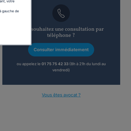
ant, votre
 à gauche de
Vous souhaitez une consultation par
téléphone ?
Consulter immédiatement
ou appelez le
01 75 75 42 33
(8h à 21h du lundi au
vendredi)
Vous êtes avocat ?