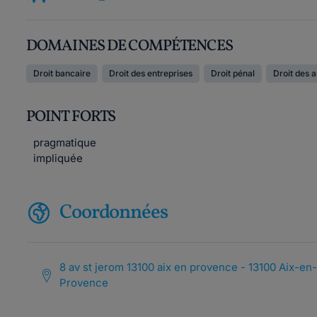
DOMAINES DE COMPÉTENCES
Droit bancaire
Droit des entreprises
Droit pénal
Droit des 
POINT FORTS
pragmatique
impliquée
Coordonnées
8 av st jerom 13100 aix en provence - 13100 Aix-en-
Provence