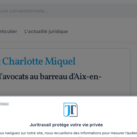
rticulier
L'actualité
juridique
 Charlotte Miquel
'avocats au barreau d'Aix-en-
e
taux
Droit pénal
Droit des entreprises
hoisir
ÉTENCES
COORDONNÉES
Juritravail protège votre vie privée
s naviguez sur notre site, nous recueillons des informations pour mesurer l’audie