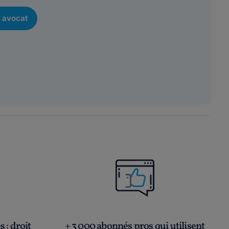
 avocat
és
: droit
+ 3 000 abonnés pros qui utilisent