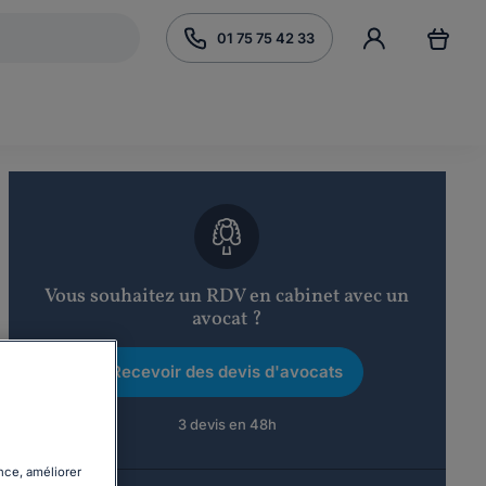
01 75 75 42 33
Vous souhaitez un RDV en cabinet avec un
avocat ?
Recevoir des devis d'avocats
3 devis en 48h
nce, améliorer