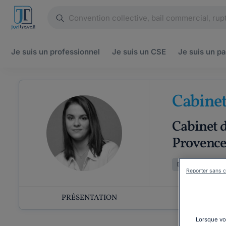
Je suis un
professionnel
Je suis un
CSE
Je suis un
pa
Cabinet
Cabinet d
Provenc
Droits fondamen
Reporter sans c
PRÉSENTATION
COMP
Lorsque vou