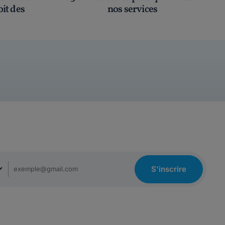
oit des
nos services
S'inscrire