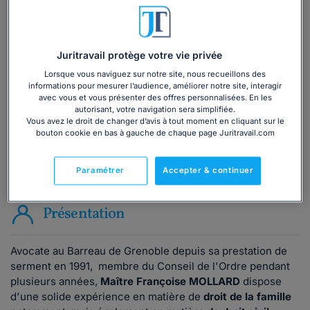
Vous souhaitez une consultation par
téléphone ?
Juritravail protège votre vie privée
Consulter immédiatement
Lorsque vous naviguez sur notre site, nous recueillons des
informations pour mesurer l’audience, améliorer notre site, interagir
avec vous et vous présenter des offres personnalisées. En les
ou appelez le
01 75 75 42 33
(8h à 21h du lundi au
autorisant, votre navigation sera simplifiée.
vendredi)
Vous avez le droit de changer d’avis à tout moment en cliquant sur le
bouton cookie en bas à gauche de chaque page Juritravail.com
Paramétrer
Accepter & continuer
Vous êtes avocat ?
Présentation
Avocate au Barreau de Grenoble depuis sa prestation de
serment en 1991, membre du Conseil de l'Ordre pendant
plusieurs années,
Maître Françoise MOLLARD
dispose
d'une solide expérience en matière de
droit de la famille