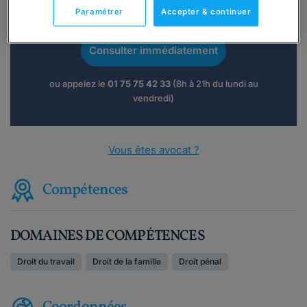
Vous souhaitez une consultation par
Paramétrer
Accepter & continuer
téléphone ?
Consulter immédiatement
ou appelez le
01 75 75 42 33
(8h à 21h du lundi au
vendredi)
Vous êtes avocat ?
Compétences
DOMAINES DE COMPÉTENCES
Droit du travail
Droit de la famille
Droit pénal