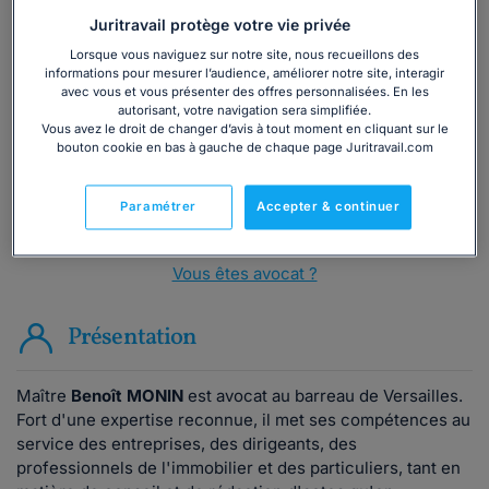
Juritravail protège votre vie privée
Vous souhaitez une consultation par
Lorsque vous naviguez sur notre site, nous recueillons des
téléphone ?
informations pour mesurer l’audience, améliorer notre site, interagir
avec vous et vous présenter des offres personnalisées. En les
autorisant, votre navigation sera simplifiée.
Consulter immédiatement
Vous avez le droit de changer d’avis à tout moment en cliquant sur le
bouton cookie en bas à gauche de chaque page Juritravail.com
ou appelez le
01 75 75 42 33
(8h à 21h du lundi au
vendredi)
Paramétrer
Accepter & continuer
Vous êtes avocat ?
Présentation
Maître
Benoît MONIN
est avocat au barreau de Versailles.
Fort d'une expertise reconnue, il met ses compétences au
service des entreprises, des dirigeants, des
professionnels de l'immobilier et des particuliers, tant en