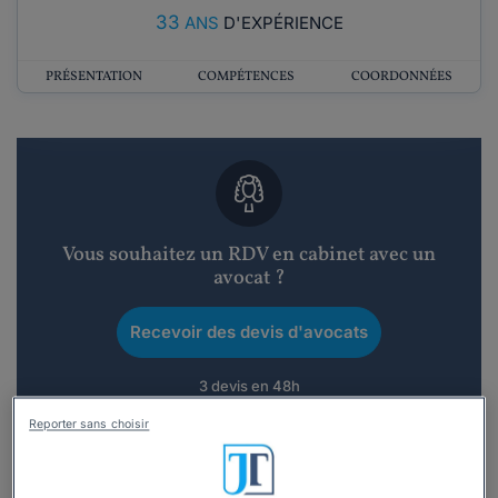
33
ANS
D'EXPÉRIENCE
PRÉSENTATION
COMPÉTENCES
COORDONNÉES
Vous souhaitez un RDV en cabinet avec un
avocat ?
Recevoir des devis d'avocats
3 devis en 48h
Reporter sans choisir