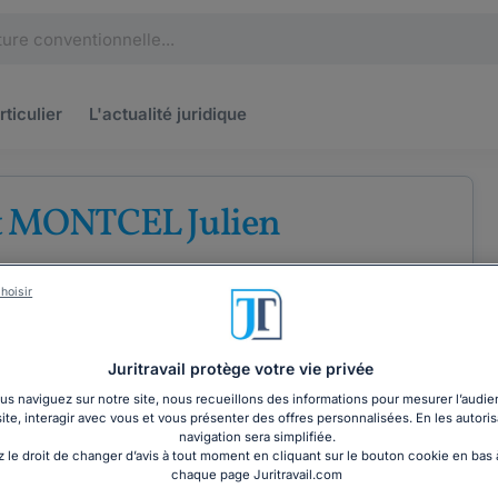
rticulier
L'actualité
juridique
t MONTCEL Julien
'avocats au barreau de Seine-Saint-
hoisir
roit des entreprises
Juritravail protège votre vie privée
s naviguez sur notre site, nous recueillons des informations pour mesurer l’audie
site, interagir avec vous et vous présenter des offres personnalisées. En les autoris
COORDONNÉES
navigation sera simplifiée.
 le droit de changer d’avis à tout moment en cliquant sur le bouton cookie en bas
chaque page Juritravail.com