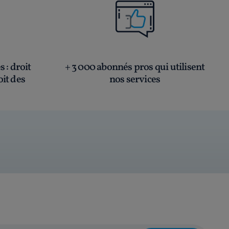
és
: droit
+ 3 000 abonnés pros qui utilisent
oit des
nos services