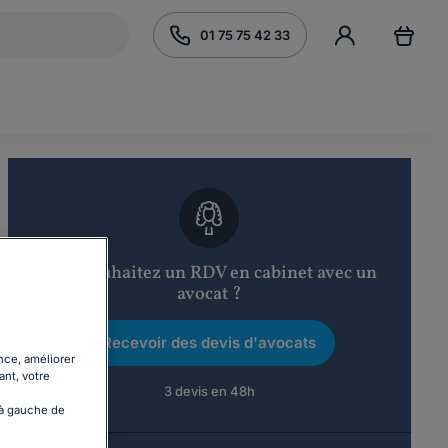
01 75 75 42 33
Vous souhaitez un RDV en cabinet avec un
avocat ?
Recevoir des devis d'avocats
nce, améliorer
ant, votre
3 devis en 48h
 à gauche de