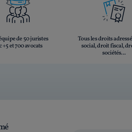
quipe de 50 juristes
Tous les droits adress
c +5 et 700 avocats
social, droit fiscal, dr
sociétés...
rmé