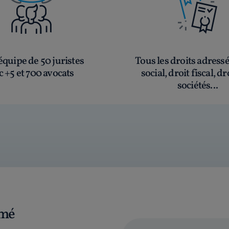
quipe de 50 juristes
Tous les droits adress
c +5 et 700 avocats
social, droit fiscal, dr
sociétés...
rmé