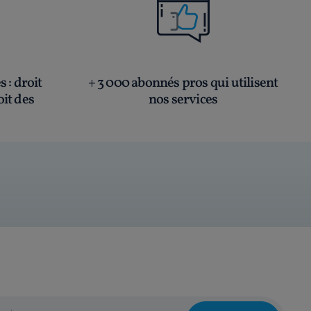
és
: droit
+ 3 000 abonnés pros qui utilisent
oit des
nos services