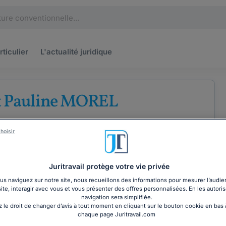
rticulier
L'actualité
juridique
t Pauline MOREL
'avocats au barreau de Bourges
hoisir
lier
Droit de la famille
Droit pénal
Juritravail protège votre vie privée
s naviguez sur notre site, nous recueillons des informations pour mesurer l’audie
site, interagir avec vous et vous présenter des offres personnalisées. En les autoris
COORDONNÉES
navigation sera simplifiée.
 le droit de changer d’avis à tout moment en cliquant sur le bouton cookie en bas
chaque page Juritravail.com