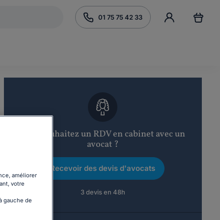
01 75 75 42 33
Vous souhaitez un RDV en cabinet avec un
avocat ?
Recevoir des devis d'avocats
nce, améliorer
ant, votre
3 devis en 48h
 à gauche de