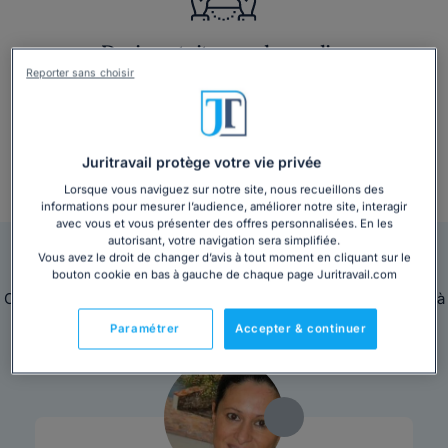
Devis gratuit en quelques clics
Reporter sans choisir
Juritravail protège votre vie privée
Lorsque vous naviguez sur notre site, nous recueillons des
+ 3 000 consultations par mois
informations pour mesurer l’audience, améliorer notre site, interagir
avec vous et vous présenter des offres personnalisées. En les
autorisant, votre navigation sera simplifiée.
Nos avocats sont en ligne pour vous répondre
Vous avez le droit de changer d’avis à tout moment en cliquant sur le
bouton cookie en bas à gauche de chaque page Juritravail.com
Ces avocats sont disponibles immédiatement pour répondre à
toutes vos questions juridiques.
Paramétrer
Accepter & continuer