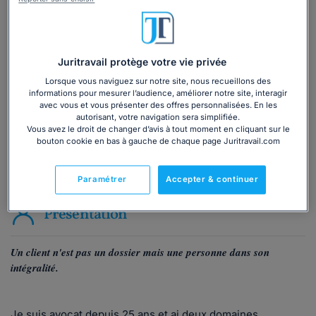
Vous souhaitez une consultation par
téléphone ?
Juritravail protège votre vie privée
Consulter immédiatement
Lorsque vous naviguez sur notre site, nous recueillons des
informations pour mesurer l’audience, améliorer notre site, interagir
ou appelez le
01 75 75 42 33
(8h à 21h du lundi au
avec vous et vous présenter des offres personnalisées. En les
autorisant, votre navigation sera simplifiée.
vendredi)
Vous avez le droit de changer d’avis à tout moment en cliquant sur le
bouton cookie en bas à gauche de chaque page Juritravail.com
Vous êtes avocat ?
Paramétrer
Accepter & continuer
Présentation
Un client n'est pas un dossier mais une personne dans son
intégralité.
Je suis avocat depuis 25 ans et ai deux domaines