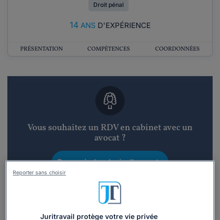
Droit pénal
14
ANS
D'EXPÉRIENCE
PRÉSENTATION
COMPÉTENCES
COORDONNÉES
Vous souhaitez un RDV en cabinet avec un
avocat ?
Recevoir des devis d'avocats
Reporter sans choisir
3 devis en 48h
Juritravail protège votre vie privée