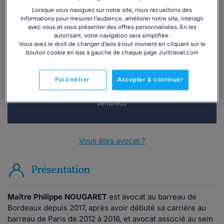
Lorsque vous naviguez sur notre site, nous recueillons des
informations pour mesurer l’audience, améliorer notre site, interagir
avec vous et vous présenter des offres personnalisées. En les
Vous souhaitez une consultation par
autorisant, votre navigation sera simplifiée.
téléphone ?
Vous avez le droit de changer d’avis à tout moment en cliquant sur le
bouton cookie en bas à gauche de chaque page Juritravail.com
Consulter immédiatement
Paramétrer
Accepter & continuer
ou appelez le
01 75 75 42 33
(8h à 21h du lundi au
vendredi)
Vous êtes avocat ?
Présentation
Maître Philippe NOUGARET
est avocat au barreau de
Bordeaux depuis 2017, après avoir débuté sa carrière au
barreau de Paris de 2012 à 2016, et avocat associé au sein