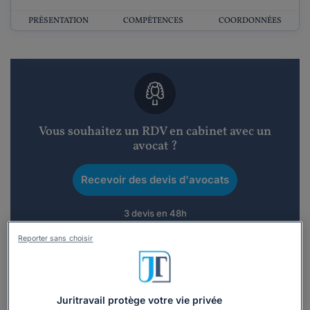
PRÉSENTATION
COMPÉTENCES
COORDONNÉES
Vous souhaitez un RDV en cabinet avec un
avocat ?
Recevoir des devis d'avocats
3 devis en 48h
Reporter sans choisir
Juritravail protège votre vie privée
Vous souhaitez une consultation par