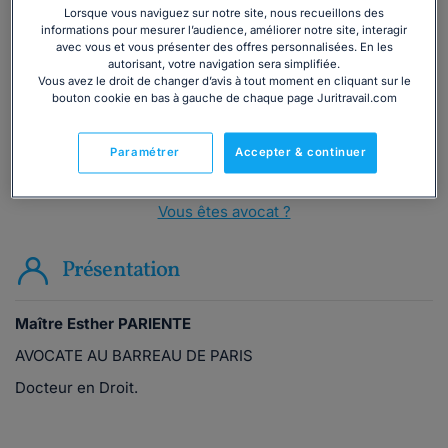
téléphone ?
Lorsque vous naviguez sur notre site, nous recueillons des
informations pour mesurer l’audience, améliorer notre site, interagir
avec vous et vous présenter des offres personnalisées. En les
Consulter immédiatement
autorisant, votre navigation sera simplifiée.
Vous avez le droit de changer d’avis à tout moment en cliquant sur le
bouton cookie en bas à gauche de chaque page Juritravail.com
ou appelez le
01 75 75 42 33
(8h à 21h du lundi au
vendredi)
Paramétrer
Accepter & continuer
Vous êtes avocat ?
Présentation
Maître Esther PARIENTE
AVOCATE AU BARREAU DE PARIS
Docteur en Droit.