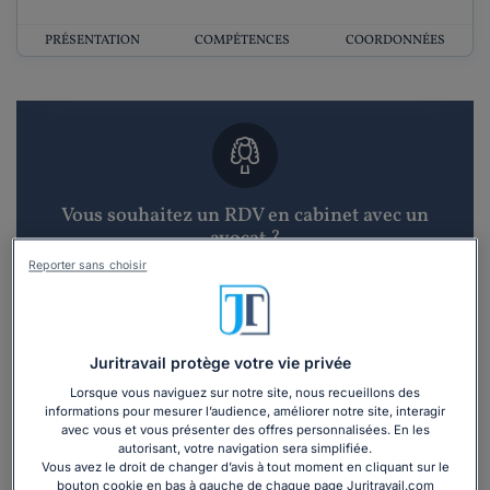
PRÉSENTATION
COMPÉTENCES
COORDONNÉES
Vous souhaitez un RDV en cabinet avec un
avocat ?
Reporter sans choisir
Recevoir des devis d'avocats
3 devis en 48h
Juritravail protège votre vie privée
Lorsque vous naviguez sur notre site, nous recueillons des
informations pour mesurer l’audience, améliorer notre site, interagir
avec vous et vous présenter des offres personnalisées. En les
autorisant, votre navigation sera simplifiée.
Vous avez le droit de changer d’avis à tout moment en cliquant sur le
bouton cookie en bas à gauche de chaque page Juritravail.com