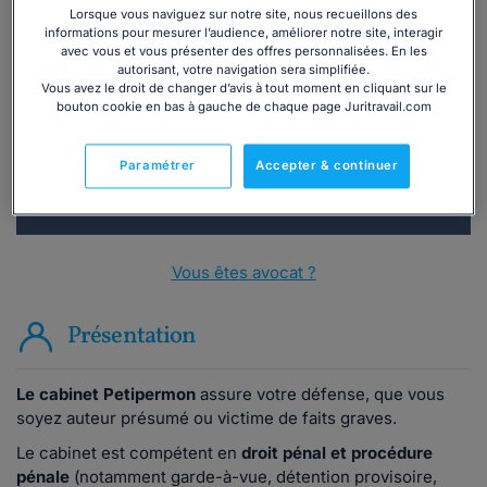
Lorsque vous naviguez sur notre site, nous recueillons des
informations pour mesurer l’audience, améliorer notre site, interagir
Vous souhaitez une consultation par
avec vous et vous présenter des offres personnalisées. En les
téléphone ?
autorisant, votre navigation sera simplifiée.
Vous avez le droit de changer d’avis à tout moment en cliquant sur le
bouton cookie en bas à gauche de chaque page Juritravail.com
Consulter immédiatement
Paramétrer
Accepter & continuer
ou appelez le
01 75 75 42 33
(8h à 21h du lundi au
vendredi)
Vous êtes avocat ?
Présentation
Le cabinet Petipermon
assure votre défense, que vous
soyez auteur présumé ou victime de faits graves.
Le cabinet est compétent en
droit pénal et procédure
pénale
(notamment garde-à-vue, détention provisoire,