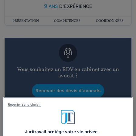
9
ANS
D'EXPÉRIENCE
PRÉSENTATION
COMPÉTENCES
COORDONNÉES
Vous souhaitez un RDV en cabinet avec un
avocat ?
Recevoir des devis d'avocats
Reporter sans choisir
3 devis en 48h
Juritravail protège votre vie privée