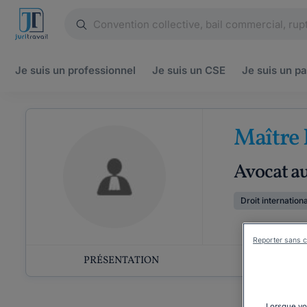
Je suis un
professionnel
Je suis un
CSE
Je suis un
pa
Maître
Avocat au
Droit internationa
Reporter sans c
PRÉSENTATION
COMP
Lorsque vou