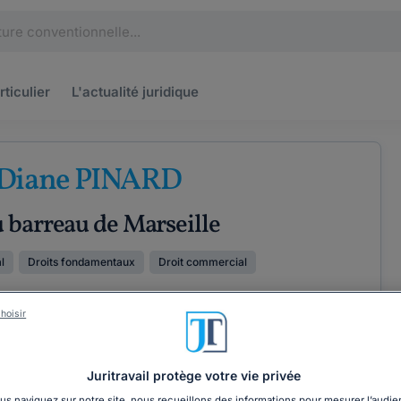
rticulier
L'actualité
juridique
 Diane PINARD
 barreau de Marseille
l
Droits fondamentaux
Droit commercial
hoisir
ÉTENCES
COORDONNÉES
Juritravail protège votre vie privée
s naviguez sur notre site, nous recueillons des informations pour mesurer l’audie