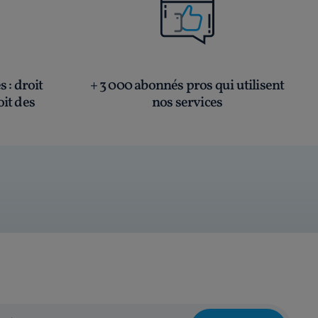
és
: droit
+ 3 000 abonnés pros qui utilisent
oit des
nos services