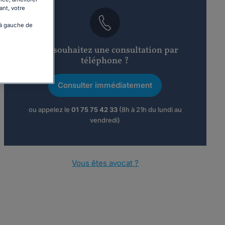
ant, votre
 à gauche de
Vous souhaitez une consultation par
téléphone ?
Consulter immédiatement
ou appelez le
01 75 75 42 33
(8h à 21h du lundi au
vendredi)
Vous êtes avocat ?