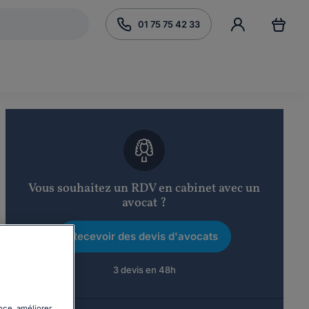
01 75 75 42 33
Vous souhaitez un RDV en cabinet avec un
avocat ?
Recevoir des devis d'avocats
3 devis en 48h
nce, améliorer