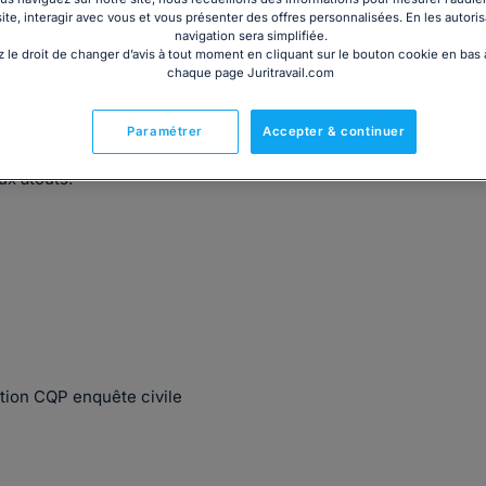
site, interagir avec vous et vous présenter des offres personnalisées. En les autoris
navigation sera simplifiée.
 le droit de changer d’avis à tout moment en cliquant sur le bouton cookie en bas
chaque page Juritravail.com
VOCATS
. Elle travaille avec une équipe jeune et
.
Paramétrer
Accepter & continuer
reprises, de la propriété intellectuelle et d'internet.
ux atouts.
tion CQP enquête civile