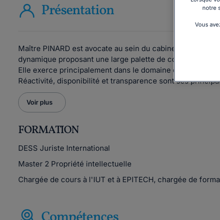
Présentation
notre 
Vous avez
Maître PINARD est avocate au sein du cabinet
THELYS A
dynamique proposant une large palette de compétences
Elle exerce principalement dans le domaine du droit des ent
Réactivité, disponibilité et transparence sont ses principa
Voir plus
FORMATION
DESS Juriste International
Master 2 Propriété intellectuelle
Chargée de cours à l'IUT et à EPITECH, chargée de forma
Compétences