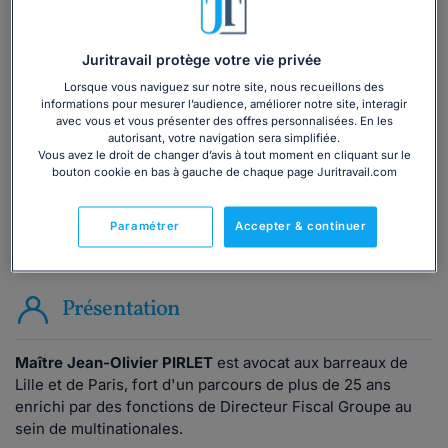
Vous souhaitez une consultation par
téléphone ?
Juritravail protège votre vie privée
Lorsque vous naviguez sur notre site, nous recueillons des
Consulter immédiatement
informations pour mesurer l’audience, améliorer notre site, interagir
avec vous et vous présenter des offres personnalisées. En les
autorisant, votre navigation sera simplifiée.
ou appelez le
01 75 75 42 33
(8h à 21h du lundi au
Vous avez le droit de changer d’avis à tout moment en cliquant sur le
bouton cookie en bas à gauche de chaque page Juritravail.com
vendredi)
Paramétrer
Accepter & continuer
Vous êtes avocat ?
Présentation
Maître Jean-Olivier PIRLET
est avocat aux barreaux de
Lille et de Paris, fort d'un parcours de plus de 25 ans
enrichi par des fonctions de Directeur Fiscal Groupe au
sein de multinationales.