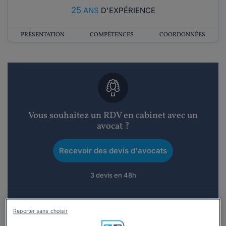
25
ANS
D'EXPÉRIENCE
PRÉSENTATION
COMPÉTENCES
COORDONNÉES
Vous souhaitez un RDV en cabinet avec un
avocat ?
Recevoir des devis d'avocats
3 devis en 48h
Reporter sans choisir