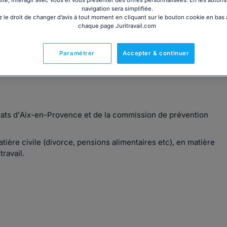
site, interagir avec vous et vous présenter des offres personnalisées. En les autoris
navigation sera simplifiée.
 le droit de changer d’avis à tout moment en cliquant sur le bouton cookie en bas
chaque page Juritravail.com
Paramétrer
Accepter & continuer
 pénales et criminologiques.
cats d'Aix-en-Provence et de la commission de prévention
atière civile (divorce, pensions alimentaires etc), en matière
travail.