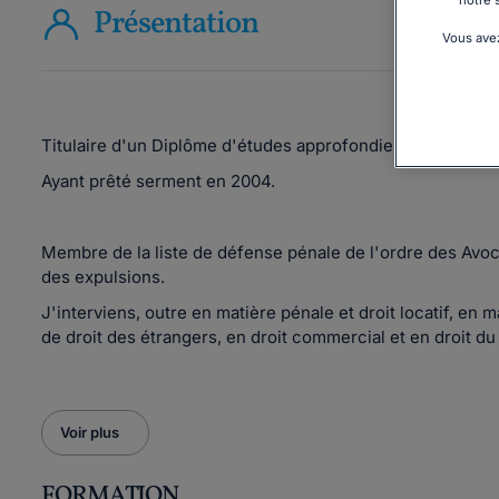
notre 
Présentation
Vous avez
Titulaire d'un Diplôme d'études approfondies en sciences
Ayant prêté serment en 2004.
Membre de la liste de défense pénale de l'ordre des Avo
des expulsions.
J'interviens, outre en matière pénale et droit locatif, en m
de droit des étrangers, en droit commercial et en droit du 
Voir plus
FORMATION