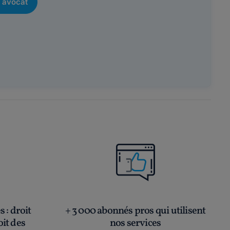
 avocat
és
: droit
+ 3 000 abonnés pros qui utilisent
oit des
nos services