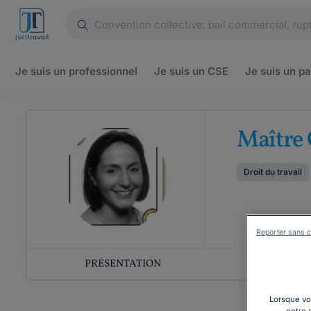
Je suis un
professionnel
Je suis un
CSE
Je suis un
pa
Maître
Droit du travail
Reporter sans c
PRÉSENTATION
COMP
Lorsque vou