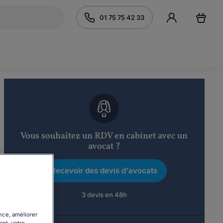
01 75 75 42 33
Vous souhaitez un RDV en cabinet avec un
avocat ?
Recevoir des devis d'avocats
3 devis en 48h
nce, améliorer