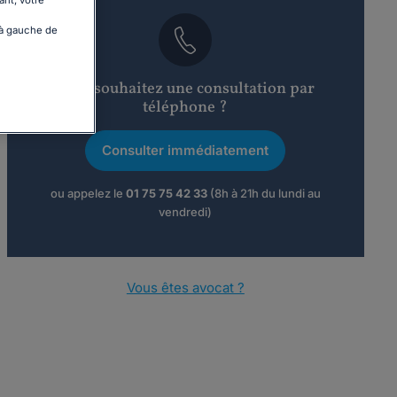
ant, votre
 à gauche de
Vous souhaitez une consultation par
téléphone ?
Consulter immédiatement
ou appelez le
01 75 75 42 33
(8h à 21h du lundi au
vendredi)
Vous êtes avocat ?