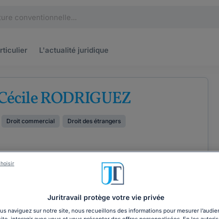
rticulier
L'actualité
juridique
 Cécile RODRIGUEZ
Droit commercial
Droit des étrangers
hoisir
ÉTENCES
COORDONNÉES
Juritravail protège votre vie privée
s naviguez sur notre site, nous recueillons des informations pour mesurer l’audie