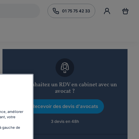
01 75 75 42 33
Vous souhaitez un RDV en cabinet avec un
avocat ?
Recevoir des devis d'avocats
nce, améliorer
ant, votre
3 devis en 48h
 à gauche de