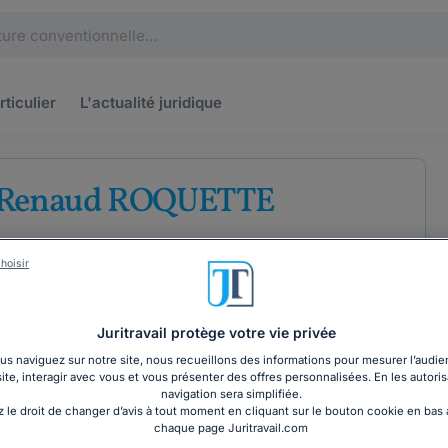
rticulier
L'actualité
juridique
 Renaud ROQUETTE
 barreau de Laval
hoisir
roits fondamentaux
Droit de la protection sociale
Juritravail protège votre vie privée
s naviguez sur notre site, nous recueillons des informations pour mesurer l’audie
site, interagir avec vous et vous présenter des offres personnalisées. En les autoris
COORDONNÉES
navigation sera simplifiée.
 le droit de changer d’avis à tout moment en cliquant sur le bouton cookie en bas
chaque page Juritravail.com