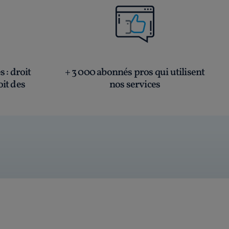
és
: droit
+ 3 000 abonnés pros qui utilisent
oit des
nos services