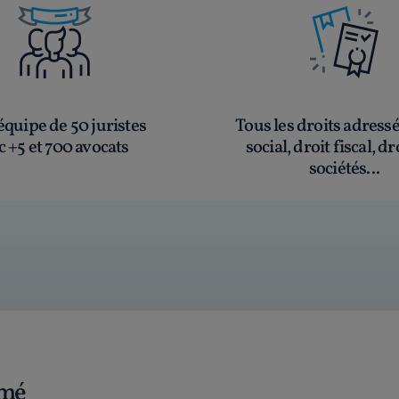
quipe de 50 juristes
Tous les droits adress
c +5 et 700 avocats
social, droit fiscal, dr
sociétés...
rmé