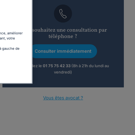
Vous souhaitez une consultation par
nce, améliorer
téléphone ?
ant, votre
 à gauche de
Consulter immédiatement
ou appelez le
01 75 75 42 33
(8h à 21h du lundi au
vendredi)
Vous êtes avocat ?