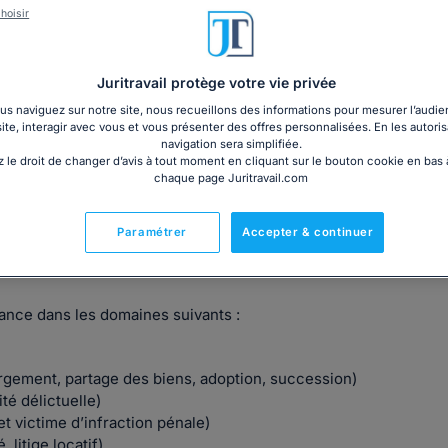
hoisir
Juritravail protège votre vie privée
s naviguez sur notre site, nous recueillons des informations pour mesurer l’audie
site, interagir avec vous et vous présenter des offres personnalisées. En les autoris
ure la défense de vos intérêts sur l’ensemble du territoire
navigation sera simplifiée.
 le droit de changer d’avis à tout moment en cliquant sur le bouton cookie en bas
chaque page Juritravail.com
 vous assiste au cours de négociations amiables et vous
Paramétrer
Accepter & continuer
ance dans les domaines suivants :
bergement, partage des biens, adoption, succession)
té délictuelle)
 victime d’infraction pénale)
, litige locatif)