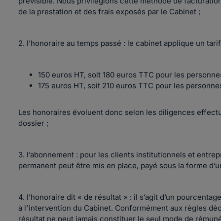
prévisible. Nous privilégions cette méthode de facturati
de la prestation et des frais exposés par le Cabinet ;
2. l’honoraire au temps passé : le cabinet applique un tari
150 euros HT, soit 180 euros TTC pour les personn
175 euros HT, soit 210 euros TTC pour les personne
Les honoraires évoluent donc selon les diligences effectu
dossier ;
3. l’abonnement : pour les clients institutionnels et entre
permanent peut être mis en place, payé sous la forme d’
4. l’honoraire dit « de résultat » : il s’agit d’un pourcent
à l'intervention du Cabinet. Conformément aux règles déo
résultat ne peut jamais constituer le seul mode de rémuné