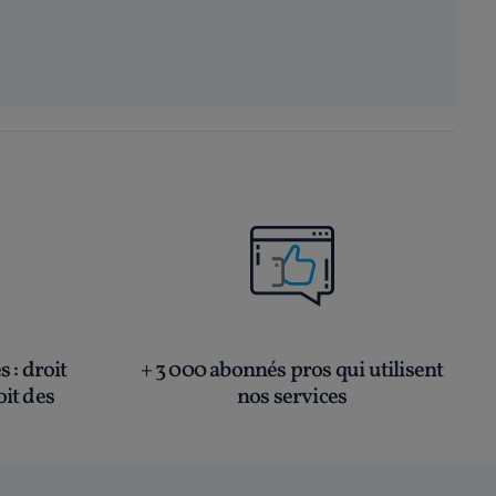
és
: droit
+ 3 000 abonnés pros qui utilisent
oit des
nos services