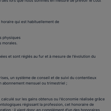
on des lors que nous sommes en mesure de prévoir le coût
f horaire qui est habituellement de
es physiques
s morales.
ées et sont réglés au fur et à mesure de l’évolution du
prises, un système de conseil et de suivi du contentieux
un abonnement mensuel ou trimestriel ;
age calculé sur les gains obtenus ou l‘économie réalisée grâce
ntologiques régissant la profession, cet honoraire de
ration : il vient donc en complément d’un des honoraires