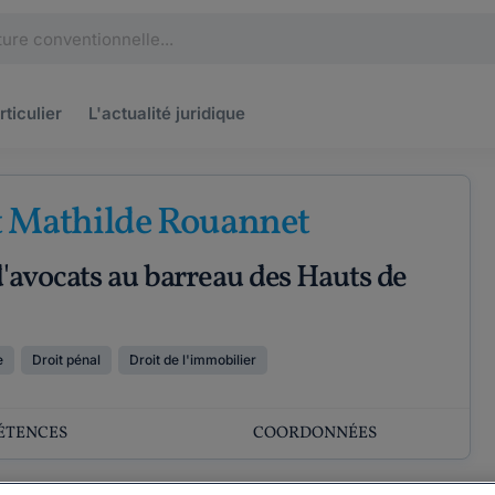
rticulier
L'actualité
juridique
t Mathilde Rouannet
'avocats au barreau des Hauts de
e
Droit pénal
Droit de l'immobilier
ÉTENCES
COORDONNÉES