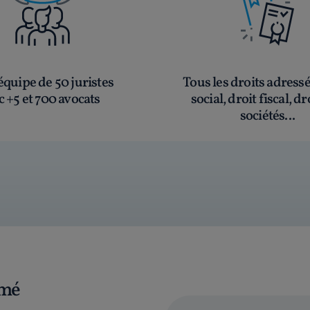
quipe de 50 juristes
Tous les droits adress
c +5 et 700 avocats
social, droit fiscal, dr
sociétés...
rmé