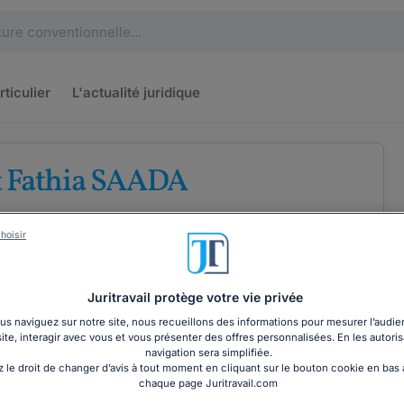
rticulier
L'actualité
juridique
t Fathia SAADA
'avocats au barreau de Paris
hoisir
e
Droit des étrangers
Droit de la consommation
Juritravail protège votre vie privée
s naviguez sur notre site, nous recueillons des informations pour mesurer l’audie
site, interagir avec vous et vous présenter des offres personnalisées. En les autoris
COORDONNÉES
navigation sera simplifiée.
 le droit de changer d’avis à tout moment en cliquant sur le bouton cookie en bas
chaque page Juritravail.com