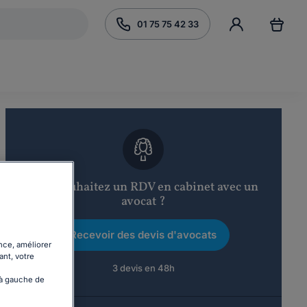
01 75 75 42 33
Vous souhaitez un RDV en cabinet avec un
avocat ?
Recevoir des devis d'avocats
nce, améliorer
ant, votre
3 devis en 48h
 à gauche de