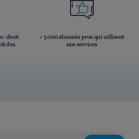
és
: droit
+ 3 000 abonnés pros qui utilisent
oit des
nos services