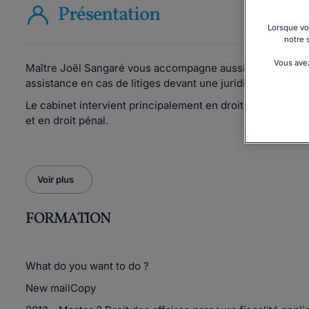
Présentation
Lorsque vou
notre 
Vous avez
Maître Joël Sangaré vous accompagne aussi bien pour des
assistance en cas de litiges devant une juridiction.
Le cabinet intervient principalement en droit du travail et
et en droit pénal.
Voir plus
FORMATION
What do you want to do ?
New mailCopy