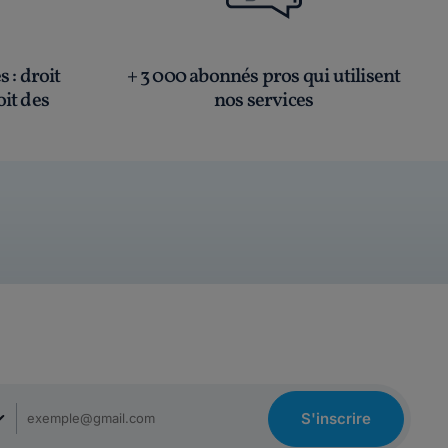
és
: droit
+ 3 000 abonnés pros qui utilisent
oit des
nos services
S'inscrire