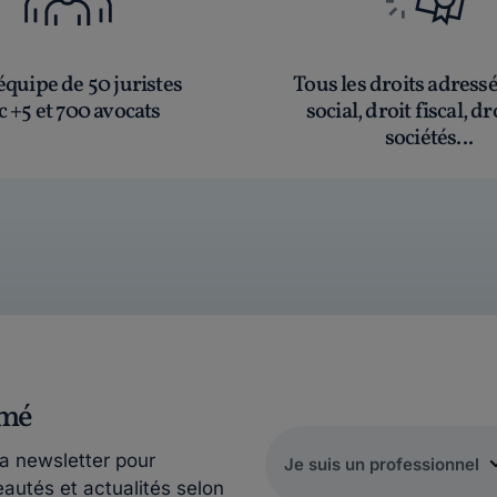
quipe de 50 juristes
Tous les droits adress
c +5 et 700 avocats
social, droit fiscal, dr
sociétés...
rmé
la newsletter pour
eautés et actualités selon