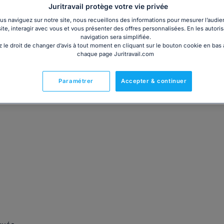
Juritravail protège votre vie privée
s naviguez sur notre site, nous recueillons des informations pour mesurer l’audie
site, interagir avec vous et vous présenter des offres personnalisées. En les autoris
navigation sera simplifiée.
 le droit de changer d’avis à tout moment en cliquant sur le bouton cookie en bas
 prestations de conseils juridiques que pour une
chaque page Juritravail.com
 en droit de la famille mais également en droit des étrangers
Paramétrer
Accepter & continuer