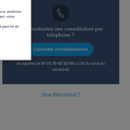
nce, améliorer
ant, votre
 à gauche de
Vous souhaitez une consultation par
téléphone ?
Consulter immédiatement
ou appelez le
01 75 75 42 33
(8h à 21h du lundi au
vendredi)
Vous êtes avocat ?