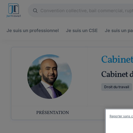
Je suis un
professionnel
Je suis un
CSE
Je suis un
pa
Cabinet
Cabinet 
Droit du travail
PRÉSENTATION
COMP
Reporter sans c