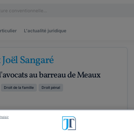
rticulier
L'actualité
juridique
 Joël Sangaré
d'avocats au barreau de Meaux
Droit de la famille
Droit pénal
ÉTENCES
COORDONNÉES
hoisir