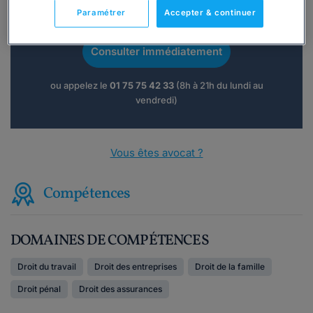
Vous souhaitez une consultation par
Paramétrer
Accepter & continuer
téléphone ?
Consulter immédiatement
ou appelez le
01 75 75 42 33
(8h à 21h du lundi au
vendredi)
Vous êtes avocat ?
Compétences
DOMAINES DE COMPÉTENCES
Droit du travail
Droit des entreprises
Droit de la famille
Droit pénal
Droit des assurances