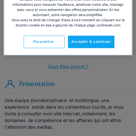
Vous souhaitez une consultation par
informations pour mesurer l’audience, améliorer notre site, interagir
téléphone ?
avec vous et vous présenter des offres personnalisées. En les
autorisant, votre navigation sera simplifiée.
Vous avez le droit de changer d’avis à tout moment en cliquant sur le
Consulter immédiatement
bouton cookie en bas à gauche de chaque page Juritravail.com
ou appelez le
01 75 75 42 33
(8h à 21h du lundi au
Paramétrer
Accepter & continuer
vendredi)
Vous êtes avocat ?
Présentation
Une équipe pluridisciplinaire et multilingue, une
expérience solide dans les contentieux lourds, je vous
invite à consulter mon site internet, notamment, les
domaines de compétence et les affaires qui ont attiré
l'attention des médias.