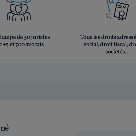
quipe de 50 juristes
Tous les droits adress
c +5 et 700 avocats
social, droit fiscal, dr
sociétés...
rmé