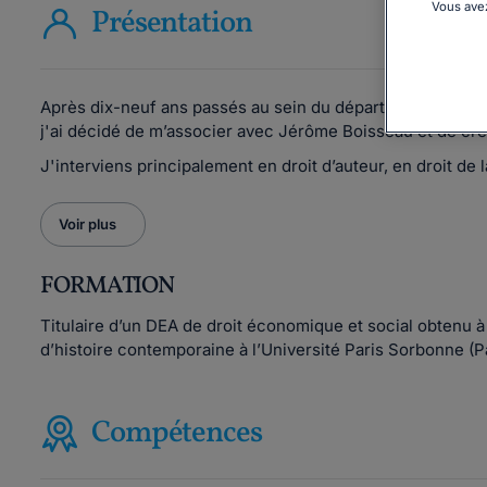
Vous avez
Présentation
Après dix-neuf ans passés au sein du département content
j'ai décidé de m’associer avec Jérôme Boisseau et de cré
J'interviens principalement en droit d’auteur, en droit de l
Voir plus
FORMATION
Titulaire d’un DEA de droit économique et social obtenu à 
d’histoire contemporaine à l’Université Paris Sorbonne (Par
Compétences