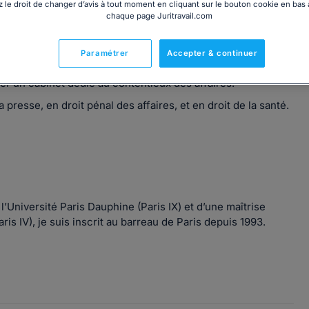
 le droit de changer d’avis à tout moment en cliquant sur le bouton cookie en bas
chaque page Juritravail.com
Paramétrer
Accepter & continuer
ieux et résolution des litiges du cabinet UGGC & Associés,
er un cabinet dédié au contentieux des affaires.
a presse, en droit pénal des affaires, et en droit de la santé.
l’Université Paris Dauphine (Paris IX) et d’une maîtrise
is IV), je suis inscrit au barreau de Paris depuis 1993.