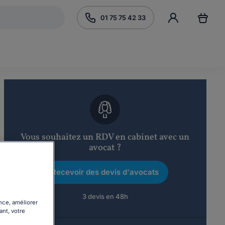
01 75 75 42 33
Vous souhaitez un RDV en cabinet avec un
avocat ?
Recevoir des devis d'avocats
3 devis en 48h
nce, améliorer
ant, votre