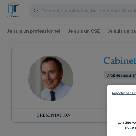
Je suis un
professionnel
Je suis un
CSE
Je suis un
pa
Cabinet
Droit des assura
Reporter sans c
PRÉSENTATION
COMP
Lorsque vou
notre 