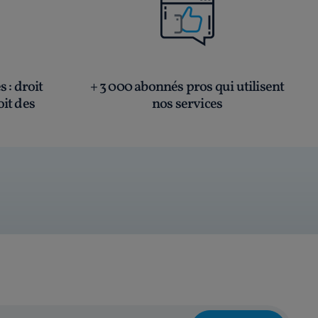
és
: droit
+ 3 000 abonnés pros qui utilisent
oit des
nos services