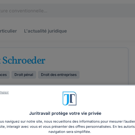
rticulier
L'actualité
juridique
 Schroeder
nces
Droit pénal
Droit des entreprises
hoisir
Juritravail protège votre vie privée
ÉTENCES
COORDONNÉES
s naviguez sur notre site, nous recueillons des informations pour mesurer l’audie
site, interagir avec vous et vous présenter des offres personnalisées. En les autoris
navigation sera simplifiée.