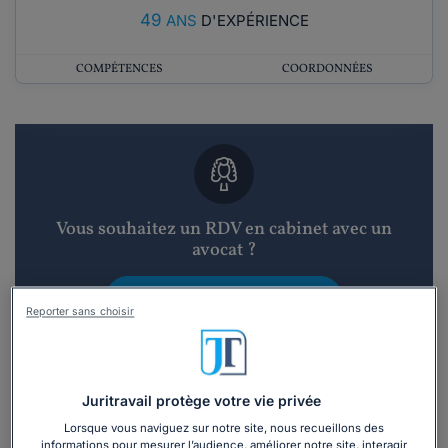
49
ANS
D'EXPÉRIENCE
COMPÉTENCES
COORDONNÉES
Vous souhaitez un RDV en cabinet avec un
avocat ?
Recevoir des devis d'avocats
Reporter sans choisir
3 devis en 48h
Juritravail protège votre vie privée
Lorsque vous naviguez sur notre site, nous recueillons des
informations pour mesurer l’audience, améliorer notre site, interagir