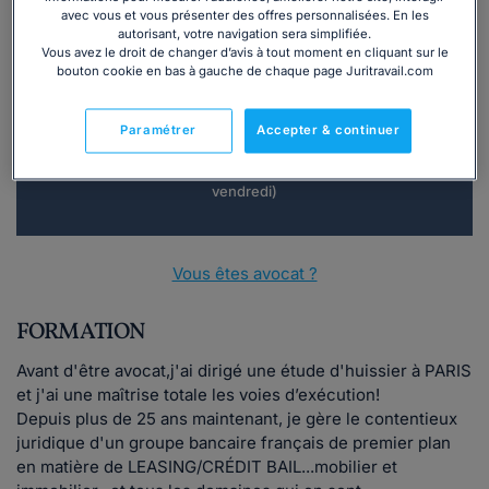
avec vous et vous présenter des offres personnalisées. En les
Vous souhaitez une consultation par
autorisant, votre navigation sera simplifiée.
Vous avez le droit de changer d’avis à tout moment en cliquant sur le
téléphone ?
bouton cookie en bas à gauche de chaque page Juritravail.com
Consulter immédiatement
Paramétrer
Accepter & continuer
ou appelez le
01 75 75 42 33
(8h à 21h du lundi au
vendredi)
Vous êtes avocat ?
FORMATION
Avant d'être avocat,j'ai dirigé une étude d'huissier à PARIS
et j'ai une maîtrise totale les voies d’exécution!
Depuis plus de 25 ans maintenant, je gère le contentieux
juridique d'un groupe bancaire français de premier plan
en matière de LEASING/CRÉDIT BAIL...mobilier et