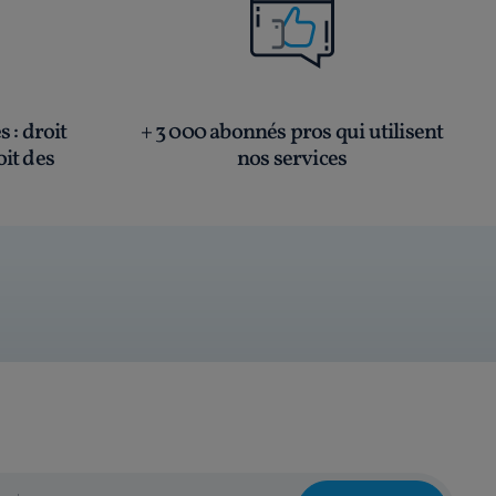
és
: droit
+ 3 000 abonnés pros qui utilisent
oit des
nos services