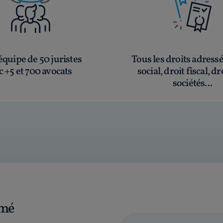
quipe de 50 juristes
Tous les droits adress
c +5 et 700 avocats
social, droit fiscal, dr
sociétés...
rmé