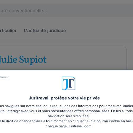
rticulier
L'actualité
juridique
Julie Supiot
u barreau de Nantes
hoisir
roit de la famille
Juritravail protège votre vie privée
s naviguez sur notre site, nous recueillons des informations pour mesurer l’audie
site, interagir avec vous et vous présenter des offres personnalisées. En les autoris
COORDONNÉES
navigation sera simplifiée.
 le droit de changer d’avis à tout moment en cliquant sur le bouton cookie en bas
chaque page Juritravail.com