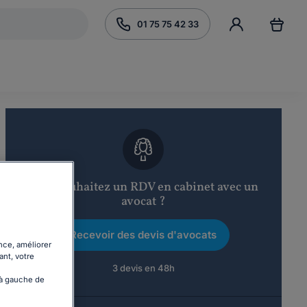
01 75 75 42 33
Vous souhaitez un RDV en cabinet avec un
avocat ?
Recevoir des devis d'avocats
nce, améliorer
ant, votre
3 devis en 48h
 à gauche de