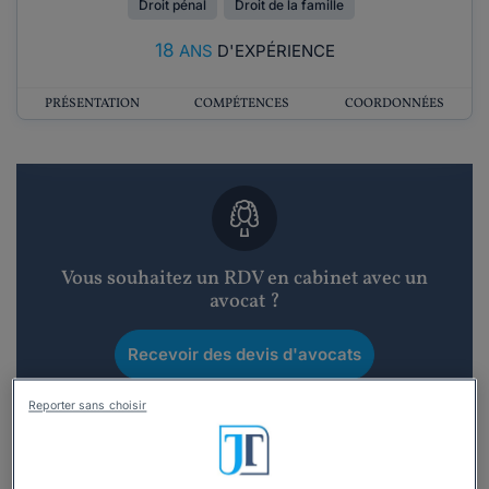
Droit pénal
Droit de la famille
18
ANS
D'EXPÉRIENCE
PRÉSENTATION
COMPÉTENCES
COORDONNÉES
Vous souhaitez un RDV en cabinet avec un
avocat ?
Recevoir des devis d'avocats
3 devis en 48h
Reporter sans choisir