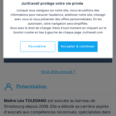
Juritravail protège votre vie privée
Lorsque vous naviguez sur notre site, nous recueillons des
Vous souhaitez une consultation par
informations pour mesurer l’audience, améliorer notre site, interagir
avec vous et vous présenter des offres personnalisées. En les
téléphone ?
autorisant, votre navigation sera simplifiée.
Vous avez le droit de changer d’avis à tout moment en cliquant sur le
bouton cookie en bas à gauche de chaque page Juritravail.com
Consulter immédiatement
ou appelez le
01 75 75 42 33
(8h à 21h du lundi au
Paramétrer
Accepter & continuer
vendredi)
Vous êtes avocat ?
Présentation
Maître Léa TOLEDANO
est avocate au barreau de
Strasbourg depuis 2008. Elle a débuté sa carrière auprès
d'avocats aux compétences reconnues, spécialistes dans