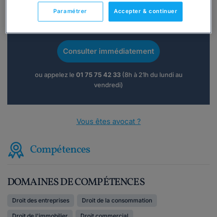
Paramétrer
Accepter & continuer
Vous souhaitez une consultation par
téléphone ?
Consulter immédiatement
ou appelez le
01 75 75 42 33
(8h à 21h du lundi au
vendredi)
Vous êtes avocat ?
Compétences
DOMAINES DE COMPÉTENCES
Droit des entreprises
Droit de la consommation
Droit de l'immobilier
Droit commercial