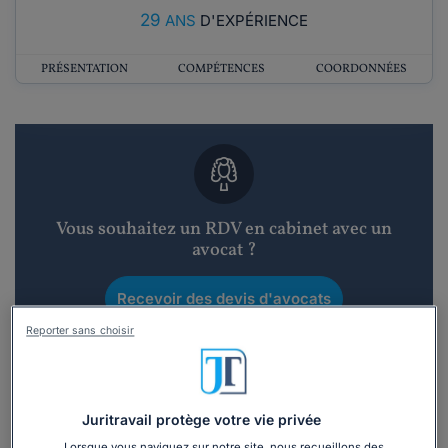
29
ANS
D'EXPÉRIENCE
PRÉSENTATION
COMPÉTENCES
COORDONNÉES
Vous souhaitez un RDV en cabinet avec un
avocat ?
Recevoir des devis d'avocats
Reporter sans choisir
3 devis en 48h
Juritravail protège votre vie privée
Lorsque vous naviguez sur notre site, nous recueillons des