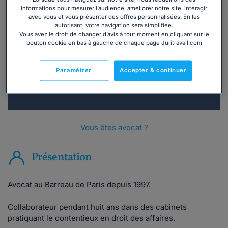
informations pour mesurer l’audience, améliorer notre site, interagir
Vous souhaitez une consultation par
avec vous et vous présenter des offres personnalisées. En les
autorisant, votre navigation sera simplifiée.
téléphone ?
Vous avez le droit de changer d’avis à tout moment en cliquant sur le
bouton cookie en bas à gauche de chaque page Juritravail.com
Consulter immédiatement
Paramétrer
Accepter & continuer
ou appelez le
01 75 75 42 33
(8h à 21h du lundi au
vendredi)
Vous êtes avocat ?
Présentation
Avocat au Barreau de Paris depuis 1997.
Collaborateur pendant huit ans dans des cabinets
pratiquant le contentieux en droit des affaires.