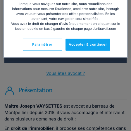
Lorsque vous naviguez sur notre site, nous recueillons des
informations pour mesurer l’audience, améliorer notre site, interagir
Vous souhaitez une consultation par
avec vous et vous présenter des offres personnalisées. En les
téléphone ?
autorisant, votre navigation sera simplifiée.
Vous avez le droit de changer d’avis à tout moment en cliquant sur le
bouton cookie en bas à gauche de chaque page Juritravail.com
Consulter immédiatement
Paramétrer
Accepter & continuer
ou appelez le
01 75 75 42 33
(8h à 21h du lundi au
vendredi)
Vous êtes avocat ?
Présentation
Maître Joseph VAYSETTES
est avocat au barreau de
Montpellier depuis 2018, il vous accompagne et intervient
dans plusieurs domaines de droit :
En
droit de l'immobilier
, il propose ses compétences dans