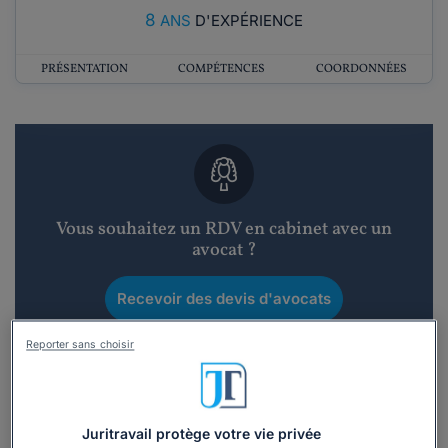
8
ANS
D'EXPÉRIENCE
PRÉSENTATION
COMPÉTENCES
COORDONNÉES
Vous souhaitez un RDV en cabinet avec un
avocat ?
Recevoir des devis d'avocats
Reporter sans choisir
3 devis en 48h
Juritravail protège votre vie privée