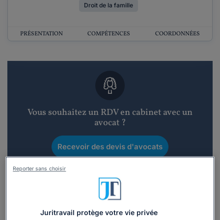
Droit de la famille
PRÉSENTATION
COMPÉTENCES
COORDONNÉES
Vous souhaitez un RDV en cabinet avec un
avocat ?
Recevoir des devis d'avocats
Reporter sans choisir
3 devis en 48h
Juritravail protège votre vie privée