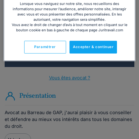
Lorsque vous naviguez sur notre site, nous recueillons des
informations pour mesurer l’audience, améliorer notre site, interagir
Vous souhaitez une consultation par
avec vous et vous présenter des offres personnalisées. En les
téléphone ?
autorisant, votre navigation sera simplifiée.
Vous avez le droit de changer d’avis à tout moment en cliquant sur le
bouton cookie en bas à gauche de chaque page Juritravail.com
Consulter immédiatement
Paramétrer
Accepter & continuer
ou appelez le
01 75 75 42 33
(8h à 21h du lundi au
vendredi)
Vous êtes avocat ?
Présentation
Avocat au Barreau de GAP, j'aurai plaisir à vous conseiller
et défendre au mieux vos intérêts dans tous les domaines
du droit.