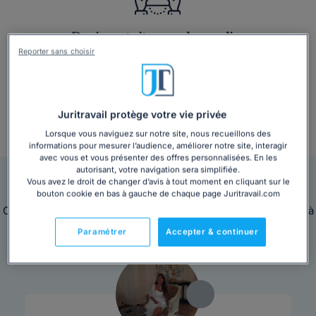
Devis gratuit en quelques clics
Reporter sans choisir
Juritravail protège votre vie privée
Lorsque vous naviguez sur notre site, nous recueillons des
+ 3 000 consultations par mois
informations pour mesurer l’audience, améliorer notre site, interagir
avec vous et vous présenter des offres personnalisées. En les
autorisant, votre navigation sera simplifiée.
Nos avocats sont en ligne pour vous répondre
Vous avez le droit de changer d’avis à tout moment en cliquant sur le
bouton cookie en bas à gauche de chaque page Juritravail.com
Ces avocats sont disponibles immédiatement pour répondre à
toutes vos questions juridiques.
Paramétrer
Accepter & continuer