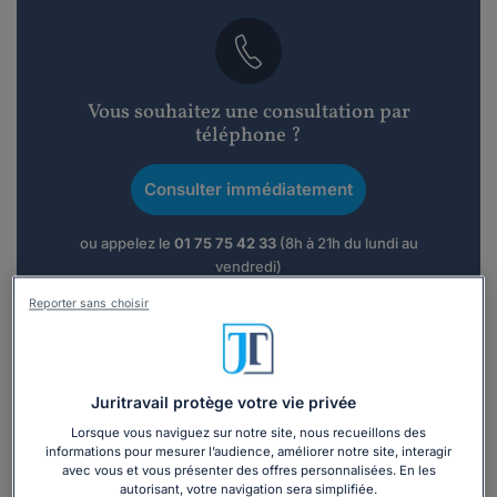
Vous souhaitez une consultation par
téléphone ?
Consulter immédiatement
ou appelez le
01 75 75 42 33
(8h à 21h du lundi au
vendredi)
Reporter sans choisir
Vous êtes avocat ?
Juritravail protège votre vie privée
Présentation
Lorsque vous naviguez sur notre site, nous recueillons des
informations pour mesurer l’audience, améliorer notre site, interagir
avec vous et vous présenter des offres personnalisées. En les
Maître Sabrina ZAKRAOUI est avocate à Cagnes-sur-Mer. Elle
autorisant, votre navigation sera simplifiée.