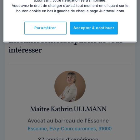
autorisant, votre navigation sera simplifiée.
Vous avez le droit de changer d’avis à tout moment en cliquant sur le
bouton cookie en bas à gauche de chaque page Juritravail.com
21 avocats aux alentours de Corbeil-
Paramétrer
Accepter & continuer
Essonnes sont susceptibles de vous
intéresser
Maître Kathrin ULLMANN
Avocat au barreau de l'Essonne
Essonne
,
Évry-Courcouronnes, 91000
37 années d'expérience