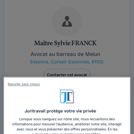
Maître Sylvie FRANCK
Avocat au barreau de Melun
Essonne
,
Corbeil-Essonnes, 91100
Contacter cet avocat
Reporter sans choisir
Vous souhaitez rencontrer un avocat en
cabinet à Corbeil-Essonnes ?
Juritravail protège votre vie privée
Obtenez 3 devis d'avocats près de chez vous
Lorsque vous naviguez sur notre site, nous recueillons des
sous 48 heures.
informations pour mesurer l’audience, améliorer notre site, interagir
avec vous et vous présenter des offres personnalisées. En les
Trouver un avocat